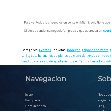
Para ver todos los negocios en venta en Miami, solo tiene qu
Si desea vender su negocio/empresa y que aparezca en
nuest
Categories:
Eventos
Etiquetas:
bodegas
,
galpones en venta
,
←
Big Lots ha anunciado planes de cierre de tiendas en todo e
Vendido complejo de apartamentos en Tampa llamado Wind
Navegacion
Sob
Inicio
Nosotro
Busqueda
Pregunta
Comunidades
Blog