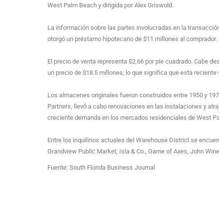
West Palm Beach y dirigida por Alex Griswold.
La información sobre las partes involucradas en la transacción
otorgó un préstamo hipotecario de $11 millones al comprador.
El precio de venta representa $2.66 por pie cuadrado. Cabe de
un precio de $18.5 millones, lo que significa que esta recient
Los almacenes originales fueron construidos entre 1950 y 1974 
Partners, llevó a cabo renovaciones en las instalaciones y atraj
creciente demanda en los mercados residenciales de West P
Entre los inquilinos actuales del Warehouse District se encuen
Grandview Public Market, Isla & Co., Game of Axes, John Win
Fuente: South Florida Business Journal