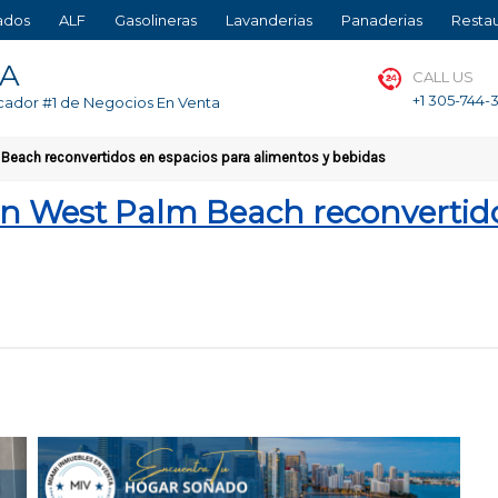
ados
ALF
Gasolineras
Lavanderias
Panaderias
Resta
TA
CALL US
+1 305-744-
cador #1 de Negocios En Venta
Beach reconvertidos en espacios para alimentos y bebidas
n West Palm Beach reconvertido
t
dIn
mpartir