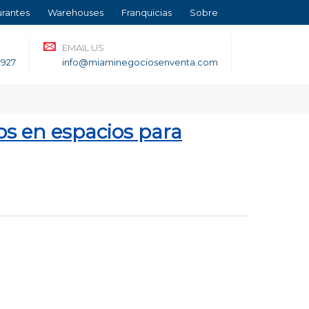
urantes
Warehouses
Franquicias
Sobre
EMAIL US
3927
info@miaminegociosenventa.com
s en espacios para