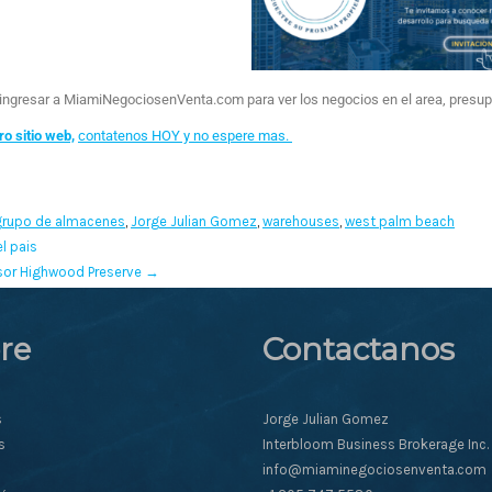
e ingresar a MiamiNegociosenVenta.com para ver los negocios en el area, presup
ro sitio web,
contatenos HOY y no espere mas.
grupo de almacenes
,
Jorge Julian Gomez
,
warehouses
,
west palm beach
l pais
sor Highwood Preserve
→
re
Contactanos
s
Jorge Julian Gomez
s
Interbloom Business Brokerage Inc.
info@miaminegociosenventa.com