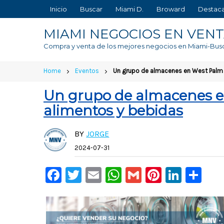
Inicio
Buscar
Miami D.
Broward
Destac
MIAMI NEGOCIOS EN VEN
Compra y venta de los mejores negocios en Miami-Bus
Home
Eventos
Un grupo de almacenes en West Palm 
Un grupo de almacenes e
alimentos y bebidas
BY
JORGE
2024-07-31
Facebook
Twitter
Email
WhatsApp
Gmail
Pinteres
Linke
Co