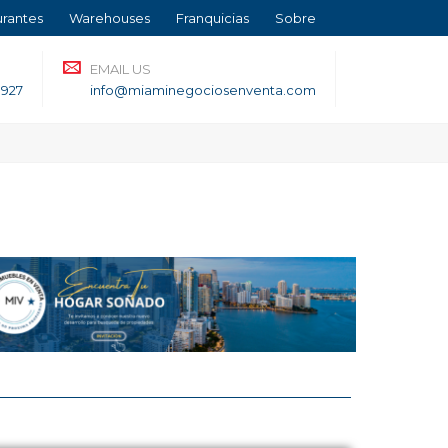
urantes
Warehouses
Franquicias
Sobre
EMAIL US
3927
info@miaminegociosenventa.com