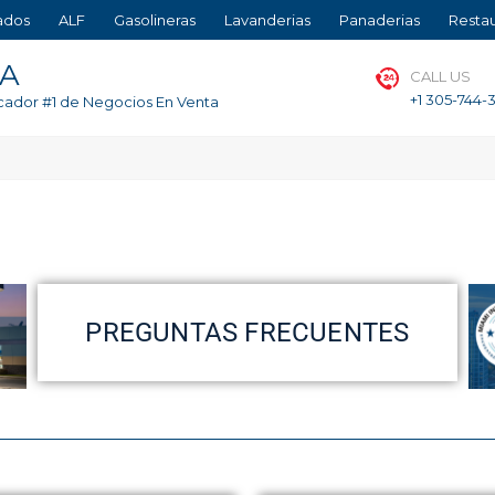
ados
ALF
Gasolineras
Lavanderias
Panaderias
Resta
TA
CALL US
+1 305-744-
cador #1 de Negocios En Venta
PREGUNTAS FRECUENTES