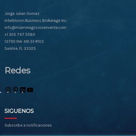
Jorge Julian Gomez
Interbloom Business Brokerage Inc.
info@miaminegociosenventa.com
+1 305 747 5580
13790 NW 4th St #103
Sunrise, FL 33325
Redes
Instagram
Pinterest
LinkedIn
YouTube
SIGUENOS
Subscribe a notificaciones