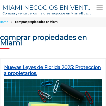
Skip
MIAMI NEGOCIOS EN VENTA
to
Compra y venta de los mejores negocios en Miami-Buscador #1 de Negocios En Venta
content
Home
comprar propiedades en Miami
comprar propiedades en
Miami
Nuevas Leyes de Florida 2025: Proteccion
a propietarios.