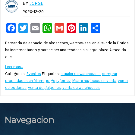
BY
JORGE
2020-12-20
Facebook
Twitter
Email
WhatsApp
Gmail
Pinterest
LinkedIn
Compar
Demanda de espacio de almacenes, warehouses, en el sur de la Florida
ha incrementando y parece ser una tendencia a largo plazo A medida
que
Leer mas…
Categories:
Eventos
Etiquetas:
alquiler de warehouses
,
comprar
propiedades en Miami
,
jorge j gomez
,
Miami negocios en venta
,
venta
de bodegas
,
venta de galpones
,
venta de warehouses
Navegacion