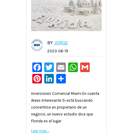
BY
JORGE
2023-06-19
Facebook
Twitter
Email
WhatsApp
Gmail
Pinterest
LinkedIn
Compartir
Inversiones Comercial Miami En cuenta
Areas Interesante Si está buscando
convertirse en propietario de un
negocio, un nuevo estudio dice que
Florida es el lugar
Leer mas…