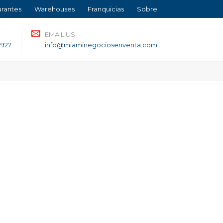
urantes
Warehouses
Franquicias
Sobre
EMAIL US
3927
info@miaminegociosenventa.com