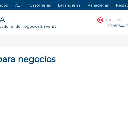
ados
ALF
Gasolineras
Lavanderias
Panaderias
Resta
TA
CALL US
+1 305-744-
cador #1 de Negocios En Venta
para negocios