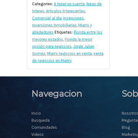
Categories:
A tener en cuenta
,
Areas de
Interes
,
Articulos Interesantes
,
Comercial, al dia
,
Inversiones
,
Inversiones Inmobiliarias
,
Miami y
alrededores
Etiquetas:
Florida entre los
mejores estados
,
Florida la mejor
opción para negocios
,
Jorge Julian
Gomez
,
Miami negocios en venta
,
venta
de negocios en Miami
Navegacion
Sob
Inicio
Nosotro
Busqueda
Pregunta
Comunidades
Blog
Videos
Marketin