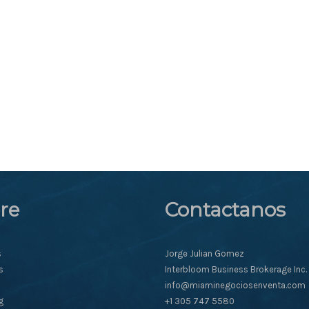
re
Contactanos
s
Jorge Julian Gomez
s
Interbloom Business Brokerage Inc.
info@miaminegociosenventa.com
g
+1 305 747 5580