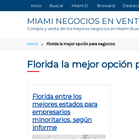
Skip
Inicio
Buscar
Miami D.
Broward
Destac
to
content
MIAMI NEGOCIOS EN VEN
Compra y venta de los mejores negocios en Miami-Bus
Home
Florida la mejor opción para negocios
Florida la mejor opción 
Florida entre los
mejores estados para
empresarios
minoritarios, según
informe