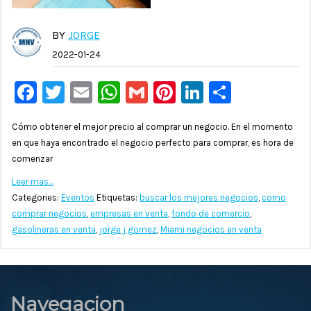
BY
JORGE
2022-01-24
Facebook
Twitter
Email
WhatsApp
Gmail
Pinterest
LinkedIn
Compar
Cómo obtener el mejor precio al comprar un negocio. En el momento
en que haya encontrado el negocio perfecto para comprar, es hora de
comenzar
Leer mas…
Categories:
Eventos
Etiquetas:
buscar los mejores negocios
,
como
comprar negocios
,
empresas en venta
,
fondo de comercio
,
gasolineras en venta
,
jorge j gomez
,
Miami negocios en venta
Navegacion