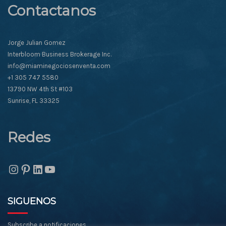
Contactanos
Jorge Julian Gomez
Interbloom Business Brokerage Inc.
info@miaminegociosenventa.com
+1 305 747 5580
13790 NW 4th St #103
Sunrise, FL 33325
Redes
Instagram
Pinterest
LinkedIn
YouTube
SIGUENOS
Subscribe a notificaciones