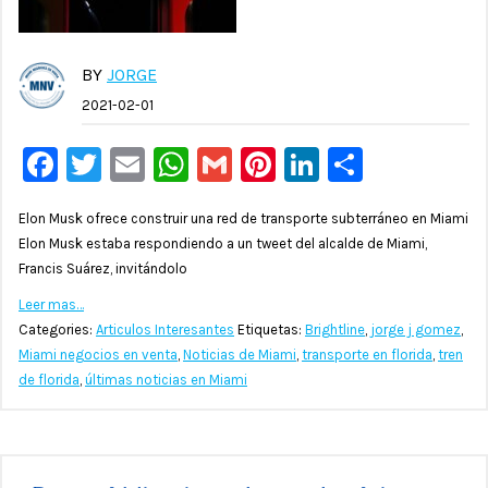
BY
JORGE
2021-02-01
Facebook
Twitter
Email
WhatsApp
Gmail
Pinterest
LinkedIn
Compar
Elon Musk ofrece construir una red de transporte subterráneo en Miami
Elon Musk estaba respondiendo a un tweet del alcalde de Miami,
Francis Suárez, invitándolo
Leer mas…
Categories:
Articulos Interesantes
Etiquetas:
Brightline
,
jorge j gomez
,
Miami negocios en venta
,
Noticias de Miami
,
transporte en florida
,
tren
de florida
,
últimas noticias en Miami