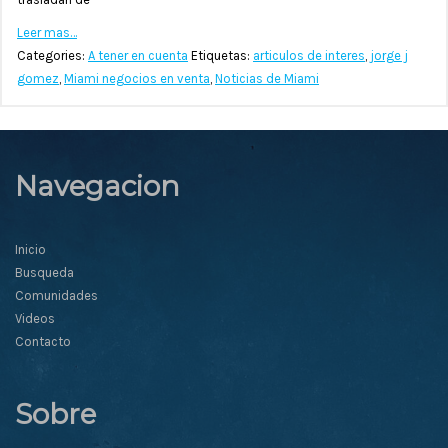
Leer mas…
Categories:
A tener en cuenta
Etiquetas:
articulos de interes
,
jorge j
gomez
,
Miami negocios en venta
,
Noticias de Miami
Navegacion
Inicio
Busqueda
Comunidades
Videos
Contacto
Sobre