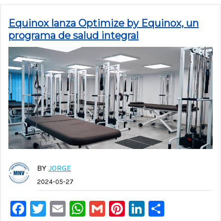
Equinox lanza Optimize by Equinox, un
programa de salud integral
BY
JORGE
2024-05-27
Facebook
Twitter
Email
WhatsApp
Gmail
Pinterest
LinkedIn
Compar