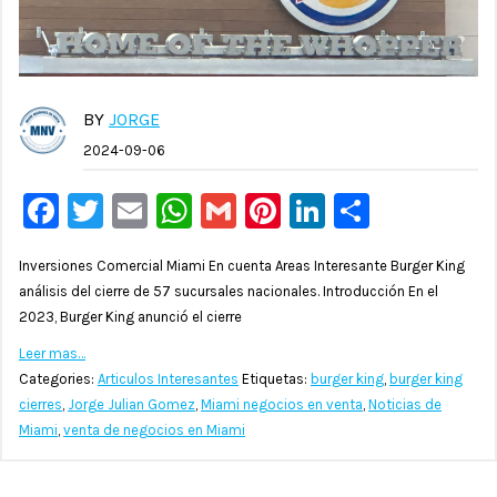
BY
JORGE
2024-09-06
Facebook
Twitter
Email
WhatsApp
Gmail
Pinterest
LinkedIn
Compar
Inversiones Comercial Miami En cuenta Areas Interesante Burger King
análisis del cierre de 57 sucursales nacionales. Introducción En el
2023, Burger King anunció el cierre
Leer mas…
Categories:
Articulos Interesantes
Etiquetas:
burger king
,
burger king
cierres
,
Jorge Julian Gomez
,
Miami negocios en venta
,
Noticias de
Miami
,
venta de negocios en Miami