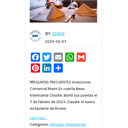
BY
JORGE
2025-02-07
Facebook
Twitter
Email
WhatsApp
Gmail
Pinterest
LinkedIn
Compartir
PREGUNTAS FRECUENTES Inversiones
Comercial Miami En cuenta Areas
Interesante Claudie, abrirá sus puertas el
7 de febrero de 2023. Claudie: el nuevo
restaurante de Riviera
Leer mas…
Categories:
Articulos Interesantes