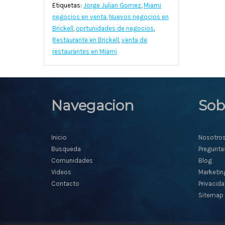
Etiquetas:
Jorge Julian Gomez
,
Miami
negocios en venta
,
Nuevos negocios en
Brickell
,
oprtunidades de negocios
,
Restaurante en Brickell
,
venta de
restaurantes en Miami
Navegacion
Sob
Inicio
Nosotro
Busqueda
Pregunta
Comunidades
Blog
Videos
Marketin
Contacto
Privacid
Sitemap