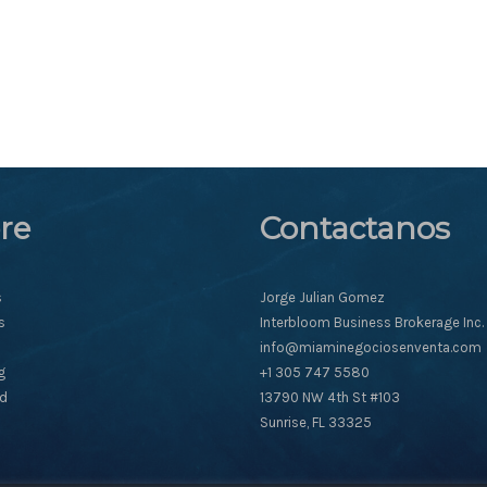
re
Contactanos
s
Jorge Julian Gomez
s
Interbloom Business Brokerage Inc.
info@miaminegociosenventa.com
g
+1 305 747 5580
ad
13790 NW 4th St #103
Sunrise, FL 33325