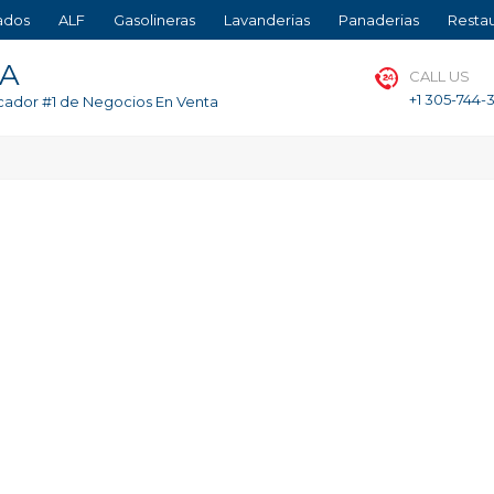
ados
ALF
Gasolineras
Lavanderias
Panaderias
Resta
TA
CALL US
+1 305-744-
cador #1 de Negocios En Venta