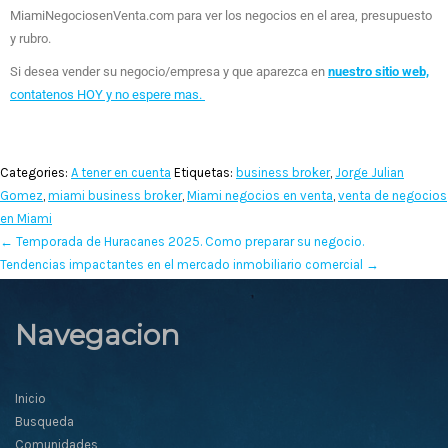
MiamiNegociosenVenta.com para ver los negocios en el area, presupuesto
y rubro.
Si desea vender su negocio/empresa y que aparezca en
nuestro sitio web,
contatenos HOY y no espere mas.
Categories:
A tener en cuenta
Etiquetas:
business broker
,
Jorge Julian
Gomez
,
miami business broker
,
Miami negocios en venta
,
venta de negocios
en Miami
←
Temporada de Huracanes 2025. Como preparar su negocio.
Tendencias impactantes en el mercado inmobiliario comercial
→
Navegacion
Inicio
Busqueda
Comunidades