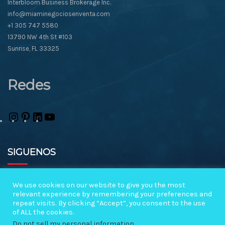
Interbloom Business Brokerage Inc.
info@miaminegociosenventa.com
+1 305 747 5580
13790 NW 4th St #103
Sunrise, FL 33325
Redes
SIGUENOS
Subscribe a notificaciones
We use cookies on our website to give you the most
relevant experience by remembering your preferences and
repeat visits. By clicking “Accept”, you consent to the use
Copyright ©2026 Miami Negocios en Venta All rights reserved.
of ALL the cookies.
Do not sell my personal information
.