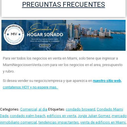
PREGUNTAS FRECUENTES
Para ver todos los negocios en venta en Miami, solo tiene que ingresar a
MiamiNegociosenVenta.com para ver los negocios en el area, presupuesto
y rubro.
Si desea vender su negocio/empresa y que aparezca en
nuestro sitio web,
contatenos HOY y no espere mas.
Categories:
Comercial, al dia
Etiquetas:
condado broward
,
Condado Miami
Dade
,
condado palm beach
,
edificios en venta
,
Jorge Julian Gomez
,
mercado
inmobiliario comercial
,
tendencias impactantes
,
venta de edificios en Miami
,