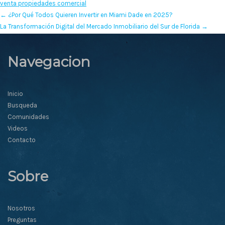
venta propiedades comercial
←
¿Por Qué Todos Quieren Invertir en Miami Dade en 2025?
La Transformación Digital del Mercado Inmobiliario del Sur de Florida
→
Navegacion
Inicio
Busqueda
Comunidades
Videos
Contacto
Sobre
Nosotros
Preguntas