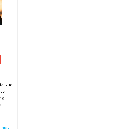
l
hatsApp
Gmail
n
artir
? Evite
 de
ing
os
omprar