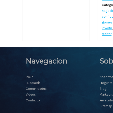
Catego
negoci
confide
gomez
invertir
realtor
Navegacion
Sob
Inicio
Nosotro
Busqueda
Pregunta
Comunidades
Blog
Videos
Marketin
Contacto
Privacid
Sitemap