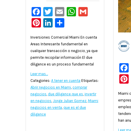
Facebook
Twitter
Email
WhatsApp
Gmail
Pinterest
LinkedIn
Compartir
Inversiones Comercial Miami En cuenta
Areas Interesante fundamental en
cualquier transacción o negocio, ya que
permite recopilar información El due
diligence es un proceso fundamental
Leer mas…
Categories:
A tener en cuenta
Etiquetas:
Abrir negocios en Miami
,
comprar
Miami c
negocios
,
due diligence que es
,
invertir
empres
en negocios
,
Jorge Julian Gomez
,
Miami
empleos
negocios en venta
,
que es el due
tendenc
diligence
han an
Leer m