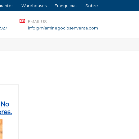
urantes
Warehouses
Franquicias
Sobre
EMAIL US
3927
info@miaminegociosenventa.com
 No
res.