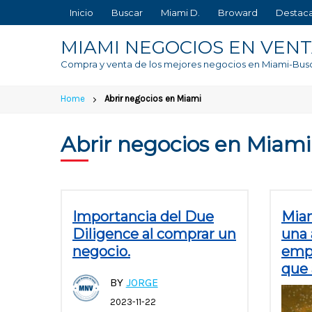
Skip
Inicio
Buscar
Miami D.
Broward
Destac
to
content
MIAMI NEGOCIOS EN VEN
Compra y venta de los mejores negocios en Miami-Bus
Home
Abrir negocios en Miami
Abrir negocios en Miami
Importancia del Due
Miam
Diligence al comprar un
una 
negocio.
emp
que
BY
JORGE
2023-11-22