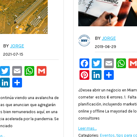
BY
JORGE
BY
JORGE
2019-06-29
2021-07-15
Facebook
Twitter
Emai
W
Facebook
Twitter
Email
WhatsApp
Gmail
Pinterest
LinkedI
Comp
Pinterest
LinkedIn
Compartir
¿Desea abrir un negocio en Miami
cometer estos 6 errores. 1. Falta
ontinúa viendo una avalancha de
planificación, incluyendo market
as que anuncian que agregarán
online y offline La mayoriad de l
 bien remunerados aquí, en una
consultores
ia acelerada por la pandemia. Se
unciado
Leer mas…
Categories:
Eventos
,
tips para c
as…