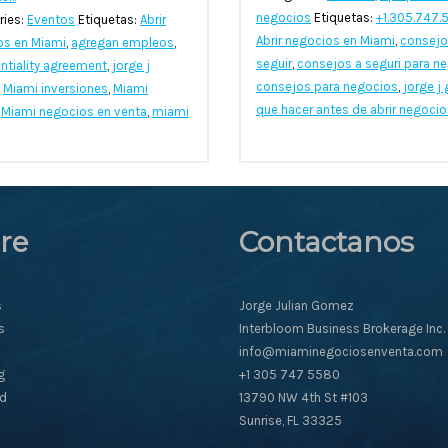
negocios
Etiquetas:
+1.305.747.
ries:
Eventos
Etiquetas:
Abrir
Abrir negocios en Miami
,
consejo
os en Miami
,
agregan empleos
,
seguir
,
consejos a seguri para n
ntiality agreement
,
jorge j
consejos para negocios
,
jorge j
,
Miami inversiones
,
Miami
que hacer antes de abrir negocio
,
Miami negocios en venta
,
miami
re
Contactanos
s
Jorge Julian Gomez
s
Interbloom Business Brokerage Inc.
info@miaminegociosenventa.com
g
+1 305 747 5580
ad
13790 NW 4th St #103
Sunrise, FL 33325