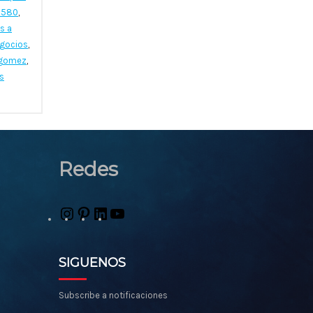
5580
,
s a
egocios
,
 gomez
,
s
Redes
Instagram
Pinterest
LinkedIn
YouTube
SIGUENOS
Subscribe a notificaciones