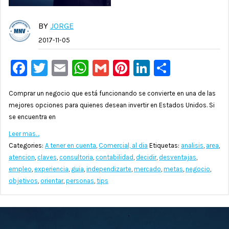
BY
JORGE
2017-11-05
Facebook
Twitter
Email
WhatsApp
Gmail
Pinterest
LinkedIn
Compar
Comprar un negocio que está funcionando se convierte en una de las
mejores opciones para quienes desean invertir en Estados Unidos. Si
se encuentra en
Leer mas…
Categories:
A tener en cuenta
,
Comercial, al dia
Etiquetas:
analisis
,
area
,
atencion
,
claves
,
consultoria
,
contabilidad
,
decidir
,
desventajas
,
empleo
,
experiencia
,
guia
,
independizarte
,
mercado
,
metas
,
negocio
,
objetivos
,
orientar
,
personas
,
tips