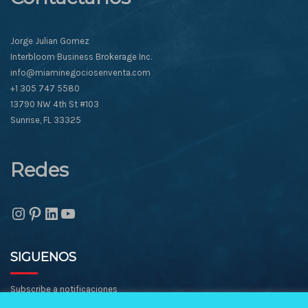
Jorge Julian Gomez
Interbloom Business Brokerage Inc.
info@miaminegociosenventa.com
+1 305 747 5580
13790 NW 4th St #103
Sunrise, FL 33325
Redes
Instagram
Pinterest
LinkedIn
YouTube
SIGUENOS
Subscribe a notificaciones