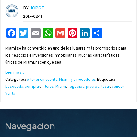
BY
JORGE
2017-02-11
Facebook
Twitter
Email
WhatsApp
Gmail
Pinterest
LinkedIn
Compar
Miami se ha convertido en uno de los lugares más promisorios para
los negocios e inversiones inmobiliarias. Muchas características
únicas de Miami, hacen que sea
Leer mas…
Categories:
A tener en cuenta
,
Miami y alrrededores
Etiquetas:
busqueda
,
comprar
,
interes
,
Miami
,
negocios
,
precios
,
tasar
,
vender
,
Venta
Navegacion