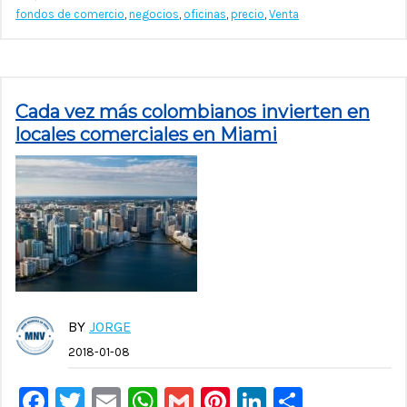
fondos de comercio
,
negocios
,
oficinas
,
precio
,
Venta
Cada vez más colombianos invierten en
locales comerciales en Miami
BY
JORGE
2018-01-08
Facebook
Twitter
Email
WhatsApp
Gmail
Pinterest
LinkedIn
Compar