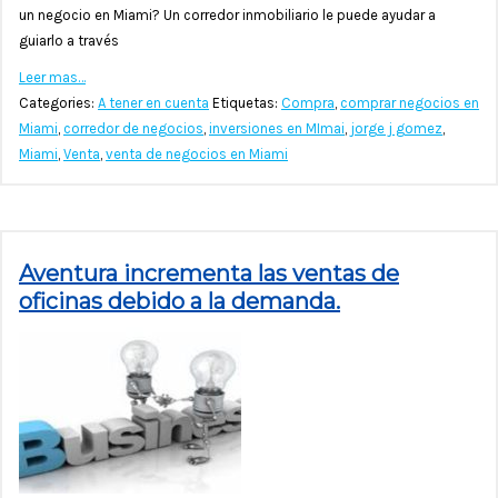
un negocio en Miami? Un corredor inmobiliario le puede ayudar a
guiarlo a través
Leer mas…
Categories:
A tener en cuenta
Etiquetas:
Compra
,
comprar negocios en
Miami
,
corredor de negocios
,
inversiones en MImai
,
jorge j gomez
,
Miami
,
Venta
,
venta de negocios en Miami
Aventura incrementa las ventas de
oficinas debido a la demanda.