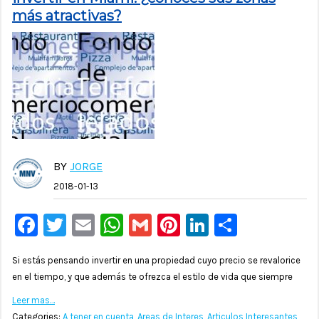
más atractivas?
BY
JORGE
2018-01-13
Facebook
Twitter
Email
WhatsApp
Gmail
Pinterest
LinkedIn
Compar
Si estás pensando invertir en una propiedad cuyo precio se revalorice
en el tiempo, y que además te ofrezca el estilo de vida que siempre
Leer mas…
Categories:
A tener en cuenta
,
Areas de Interes
,
Articulos Interesantes