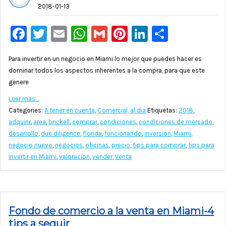
2018-01-13
Facebook
Twitter
Email
WhatsApp
Gmail
Pinterest
LinkedIn
Compar
Para invertir en un negocio en Miami lo mejor que puedes hacer es
dominar todos los aspectos inherentes a la compra, para que este
genere
Leer mas…
Categories:
A tener en cuenta
,
Comercial, al dia
Etiquetas:
2018
,
adquirir
,
area
,
brickell
,
comprar
,
condiciones
,
condiciones de mercado
,
desarrollo
,
due diligence
,
florida
,
funcionando
,
inversion
,
Miami
,
negocio nuevo
,
negocios
,
oficinas
,
precio
,
tips para comprar
,
tips para
invertir en Miami
,
valoracion
,
vender
,
Venta
Fondo de comercio a la venta en Miami-4
tips a seguir