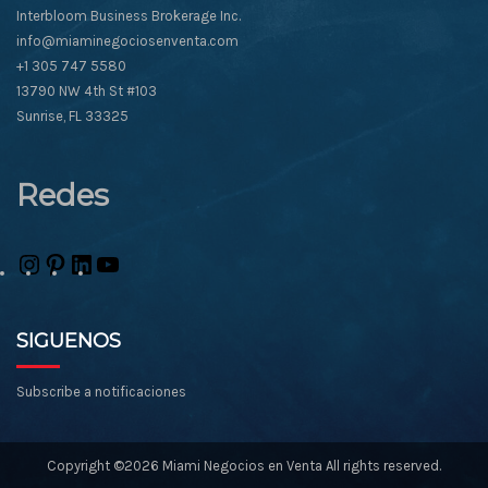
Interbloom Business Brokerage Inc.
info@miaminegociosenventa.com
+1 305 747 5580
13790 NW 4th St #103
Sunrise, FL 33325
Redes
Instagram
Pinterest
LinkedIn
YouTube
SIGUENOS
Subscribe a notificaciones
Copyright ©2026 Miami Negocios en Venta All rights reserved.