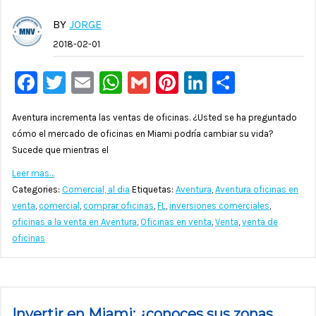
BY
JORGE
2018-02-01
Facebook
Twitter
Email
WhatsApp
Gmail
Pinterest
LinkedIn
Compar
Aventura incrementa las ventas de oficinas. ¿Usted se ha preguntado
cómo el mercado de oficinas en Miami podría cambiar su vida?
Sucede que mientras el
Leer mas…
Categories:
Comercial, al dia
Etiquetas:
Aventura
,
Aventura oficinas en
venta
,
comercial
,
comprar oficinas
,
FL
,
inversiones comerciales
,
oficinas a la venta en Aventura
,
Oficinas en venta
,
Venta
,
venta de
oficinas
Invertir en Miami: ¿conoces sus zonas