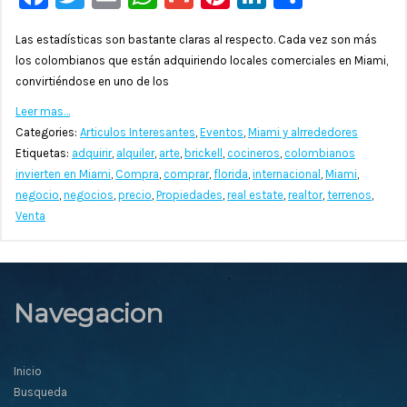
Las estadísticas son bastante claras al respecto. Cada vez son más
los colombianos que están adquiriendo locales comerciales en Miami,
convirtiéndose en uno de los
Leer mas…
Categories:
Articulos Interesantes
,
Eventos
,
Miami y alrrededores
Etiquetas:
adquirir
,
alquiler
,
arte
,
brickell
,
cocineros
,
colombianos
invierten en Miami
,
Compra
,
comprar
,
florida
,
internacional
,
Miami
,
negocio
,
negocios
,
precio
,
Propiedades
,
real estate
,
realtor
,
terrenos
,
Venta
Navegacion
Inicio
Busqueda