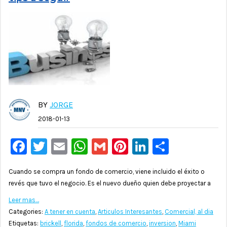
BY
JORGE
2018-01-13
Facebook
Twitter
Email
WhatsApp
Gmail
Pinterest
LinkedIn
Compar
Cuando se compra un fondo de comercio, viene incluido el éxito o
revés que tuvo el negocio. Es el nuevo dueño quien debe proyectar a
Leer mas…
Categories:
A tener en cuenta
,
Articulos Interesantes
,
Comercial, al dia
Etiquetas:
brickell
,
florida
,
fondos de comercio
,
inversion
,
Miami