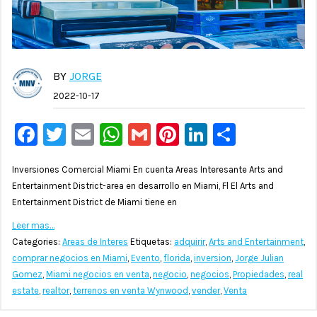
BY
JORGE
2022-10-17
Facebook
Twitter
Email
WhatsApp
Gmail
Pinterest
LinkedIn
Compar
Inversiones Comercial Miami En cuenta Areas Interesante Arts and
Entertainment District-area en desarrollo en Miami, Fl El Arts and
Entertainment District de Miami tiene en
Leer mas…
Categories:
Areas de Interes
Etiquetas:
adquirir
,
Arts and Entertainment
,
comprar negocios en Miami
,
Evento
,
florida
,
inversion
,
Jorge Julian
Gomez
,
Miami negocios en venta
,
negocio
,
negocios
,
Propiedades
,
real
estate
,
realtor
,
terrenos en venta Wynwood
,
vender
,
Venta