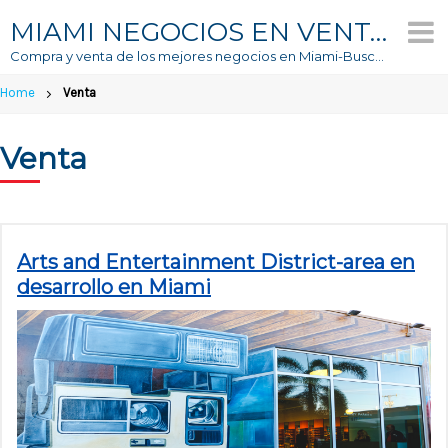
Skip
MIAMI NEGOCIOS EN VENTA
to
Compra y venta de los mejores negocios en Miami-Buscador #1 de Negocios En Venta
content
Home
Venta
Venta
Arts and Entertainment District-area en
desarrollo en Miami