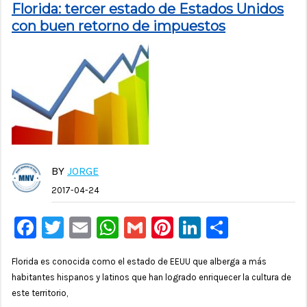
Florida: tercer estado de Estados Unidos
con buen retorno de impuestos
BY
JORGE
2017-04-24
Facebook
Twitter
Email
WhatsApp
Gmail
Pinterest
LinkedIn
Compar
Florida es conocida como el estado de EEUU que alberga a más
habitantes hispanos y latinos que han logrado enriquecer la cultura de
este territorio,