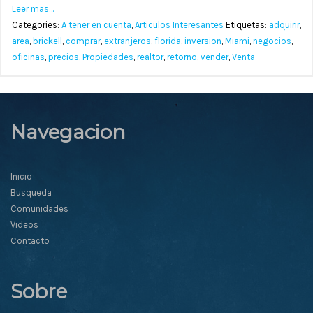
Leer mas…
Categories:
A tener en cuenta
,
Articulos Interesantes
Etiquetas:
adquirir
,
area
,
brickell
,
comprar
,
extranjeros
,
florida
,
inversion
,
Miami
,
negocios
,
oficinas
,
precios
,
Propiedades
,
realtor
,
retorno
,
vender
,
Venta
Navegacion
Inicio
Busqueda
Comunidades
Videos
Contacto
Sobre