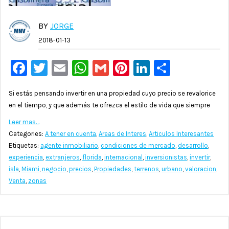
BY
JORGE
2018-01-13
Facebook
Twitter
Email
WhatsApp
Gmail
Pinterest
LinkedIn
Compar
Si estás pensando invertir en una propiedad cuyo precio se revalorice
en el tiempo, y que además te ofrezca el estilo de vida que siempre
Leer mas…
Categories:
A tener en cuenta
,
Areas de Interes
,
Articulos Interesantes
Etiquetas:
agente inmobiliario
,
condiciones de mercado
,
desarrollo
,
experiencia
,
extranjeros
,
florida
,
internacional
,
inversionistas
,
invertir
,
isla
,
Miami
,
negocio
,
precios
,
Propiedades
,
terrenos
,
urbano
,
valoracion
,
Venta
,
zonas