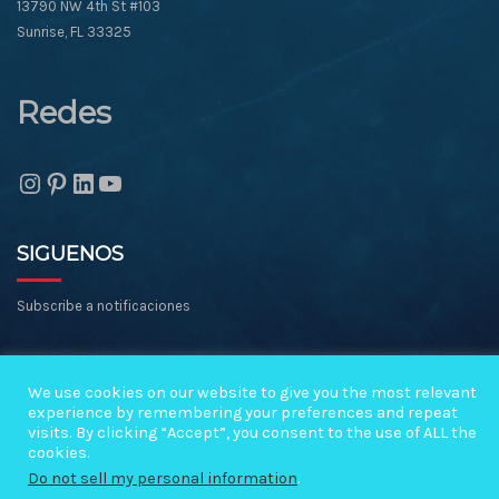
13790 NW 4th St #103
Sunrise, FL 33325
Redes
Instagram
Pinterest
LinkedIn
YouTube
SIGUENOS
Subscribe a notificaciones
Copyright ©2026 Miami Negocios en Venta All rights reserved.
We use cookies on our website to give you the most relevant
experience by remembering your preferences and repeat
visits. By clicking “Accept”, you consent to the use of ALL the
cookies.
Do not sell my personal information
.