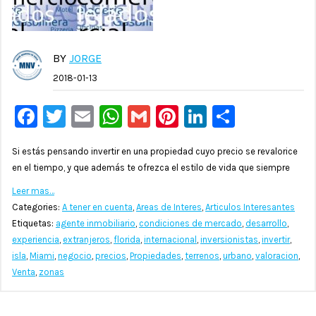
BY
JORGE
2018-01-13
Facebook
Twitter
Email
WhatsApp
Gmail
Pinterest
LinkedIn
Compar
Si estás pensando invertir en una propiedad cuyo precio se revalorice
en el tiempo, y que además te ofrezca el estilo de vida que siempre
Leer mas…
Categories:
A tener en cuenta
,
Areas de Interes
,
Articulos Interesantes
Etiquetas:
agente inmobiliario
,
condiciones de mercado
,
desarrollo
,
experiencia
,
extranjeros
,
florida
,
internacional
,
inversionistas
,
invertir
,
isla
,
Miami
,
negocio
,
precios
,
Propiedades
,
terrenos
,
urbano
,
valoracion
,
Venta
,
zonas