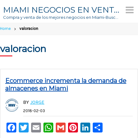
Skip
MIAMI NEGOCIOS EN VENTA
to
Compra y venta de los mejores negocios en Miami-Buscador #1 de Negocios En Venta
content
Home
valoracion
valoracion
Ecommerce incrementa la demanda de
almacenes en Miami
BY
JORGE
2018-02-03
Facebook
Twitter
Email
WhatsApp
Gmail
Pinterest
LinkedIn
Compar