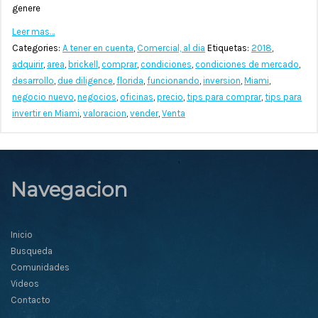
genere
Leer mas…
Categories:
A tener en cuenta
,
Comercial, al dia
Etiquetas:
2018
,
adquirir
,
area
,
brickell
,
comprar
,
condiciones
,
condiciones de mercado
,
desarrollo
,
due diligence
,
florida
,
funcionando
,
inversion
,
Miami
,
negocio nuevo
,
negocios
,
oficinas
,
precio
,
tips para comprar
,
tips para
invertir en Miami
,
valoracion
,
vender
,
Venta
Navegacion
Inicio
Busqueda
Comunidades
Videos
Contacto