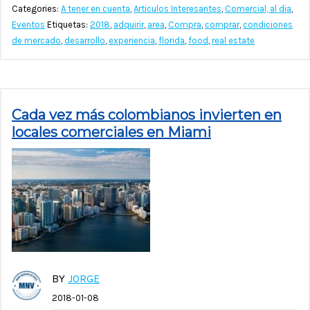
Categories:
A tener en cuenta
,
Articulos Interesantes
,
Comercial, al dia
,
Eventos
Etiquetas:
2018
,
adquirir
,
area
,
Compra
,
comprar
,
condiciones
de mercado
,
desarrollo
,
experiencia
,
florida
,
food
,
real estate
Cada vez más colombianos invierten en
locales comerciales en Miami
BY
JORGE
2018-01-08