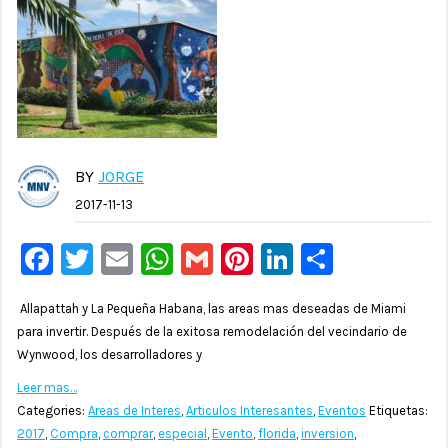
BY
JORGE
2017-11-13
Facebook
Twitter
Email
WhatsApp
Gmail
Pinterest
LinkedIn
Compar
Allapattah y La Pequeña Habana, las areas mas deseadas de Miami
para invertir. Después de la exitosa remodelación del vecindario de
Wynwood, los desarrolladores y
Leer mas…
Categories:
Areas de Interes
,
Articulos Interesantes
,
Eventos
Etiquetas:
2017
,
Compra
,
comprar
,
especial
,
Evento
,
florida
,
inversion
,