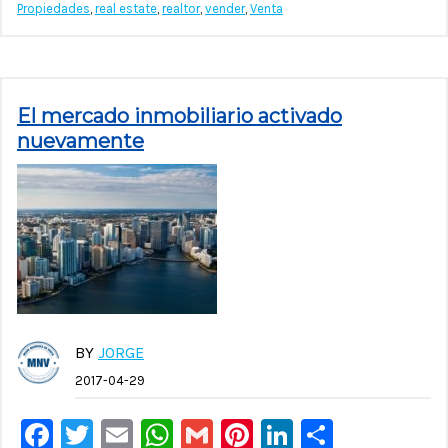
Propiedades
,
real estate
,
realtor
,
vender
,
Venta
El mercado inmobiliario activado
nuevamente
BY
JORGE
2017-04-29
Facebook
Twitter
Email
WhatsApp
Gmail
Pinterest
LinkedIn
Compar