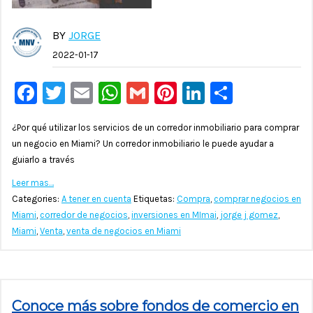
BY
JORGE
2022-01-17
Facebook
Twitter
Email
WhatsApp
Gmail
Pinterest
LinkedIn
Compar
¿Por qué utilizar los servicios de un corredor inmobiliario para comprar
un negocio en Miami? Un corredor inmobiliario le puede ayudar a
guiarlo a través
Leer mas…
Categories:
A tener en cuenta
Etiquetas:
Compra
,
comprar negocios en
Miami
,
corredor de negocios
,
inversiones en MImai
,
jorge j gomez
,
Miami
,
Venta
,
venta de negocios en Miami
Conoce más sobre fondos de comercio en