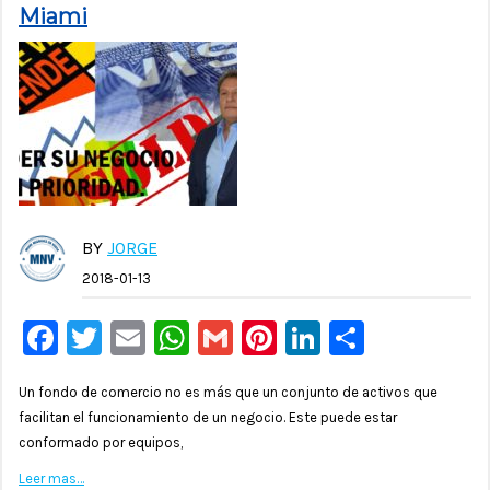
Miami
BY
JORGE
2018-01-13
Facebook
Twitter
Email
WhatsApp
Gmail
Pinterest
LinkedIn
Compar
Un fondo de comercio no es más que un conjunto de activos que
facilitan el funcionamiento de un negocio. Este puede estar
conformado por equipos,
Leer mas…