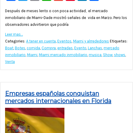
Después de meses lento o con poca actividad, el mercado
inmobiliario de Miami-Dade mostró señales de vida en Marzo. Pero los
observadores advirtieron que podría
Leer mas…
Categories:
A tener en cuenta
,
Eventos
,
Miami y alrrededores
Etiquetas:
Boat
,
Botes
,
comida
,
Compra
,
entradas
,
Evento
,
Lanchas
,
mercado
inmobiliario
,
Miami
,
Miami mercado inmobiliario
,
musica
,
Show
,
shows
,
Venta
Empresas españolas conquistan
mercados internacionales en Florida