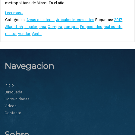
metropolitana de Miami. En el año
Leer mas…
Categories:
Areas de Interes
,
Articulos Interesantes
Etiquetas:
2017
,
Allapattah
,
alquiler
,
area
,
Compra
,
comprar
,
Propiedades
,
real estate
,
realtor
,
vender
,
Venta
Navegacion
Inicio
Busqueda
Comunidades
Videos
Contacto
Sobre