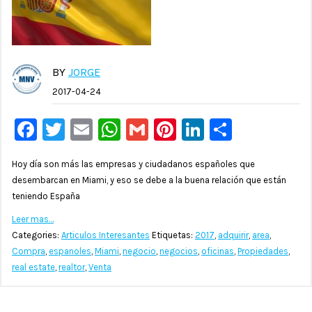
BY
JORGE
2017-04-24
Facebook
Twitter
Email
WhatsApp
Gmail
Pinterest
LinkedIn
Compar
Hoy día son más las empresas y ciudadanos españoles que
desembarcan en Miami, y eso se debe a la buena relación que están
teniendo España
Leer mas…
Categories:
Articulos Interesantes
Etiquetas:
2017
,
adquirir
,
area
,
Compra
,
espanoles
,
Miami
,
negocio
,
negocios
,
oficinas
,
Propiedades
,
real estate
,
realtor
,
Venta