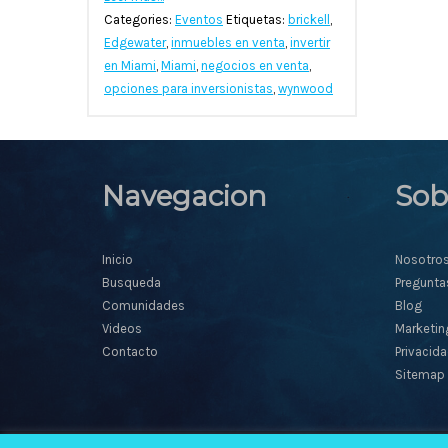
Categories:
Eventos
Etiquetas:
brickell
,
Edgewater
,
inmuebles en venta
,
invertir
en Miami
,
Miami
,
negocios en venta
,
opciones para inversionistas
,
wynwood
Navegacion
Sob
Inicio
Nosotro
Busqueda
Pregunta
Comunidades
Blog
Videos
Marketin
Contacto
Privacid
Sitemap