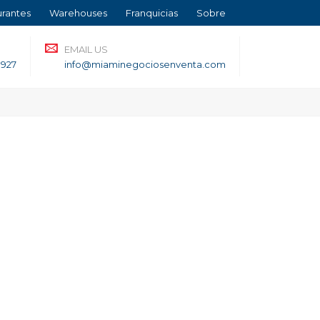
urantes
Warehouses
Franquicias
Sobre
EMAIL US
3927
info@miaminegociosenventa.com