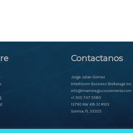
re
Contactanos
s
Jorge Julian Gomez
s
Interbloom Business Brokerage Inc.
info@miaminegociosenventa.com
g
+1 305 747 5580
ad
13790 NW 4th St #103
Sunrise, FL 33325