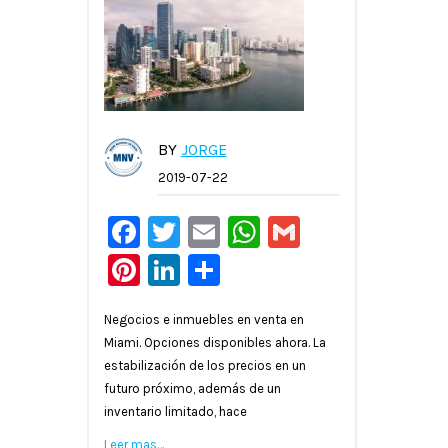
BY
JORGE
2019-07-22
Facebook
Twitter
Email
WhatsApp
Gmail
Pinterest
LinkedIn
Compartir
Negocios e inmuebles en venta en
Miami. Opciones disponibles ahora. La
estabilización de los precios en un
futuro próximo, además de un
inventario limitado, hace
Leer mas…