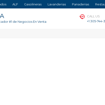
ados
ALF
Gasolineras
Lavanderias
Panaderias
Resta
TA
CALL US
+1 305-744-
cador #1 de Negocios En Venta