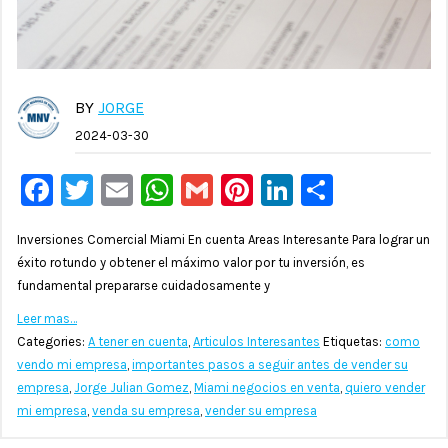
BY
JORGE
2024-03-30
Facebook
Twitter
Email
WhatsApp
Gmail
Pinterest
LinkedIn
Compar
Inversiones Comercial Miami En cuenta Areas Interesante Para lograr un
éxito rotundo y obtener el máximo valor por tu inversión, es
fundamental prepararse cuidadosamente y
Leer mas…
Categories:
A tener en cuenta
,
Articulos Interesantes
Etiquetas:
como
vendo mi empresa
,
importantes pasos a seguir antes de vender su
empresa
,
Jorge Julian Gomez
,
Miami negocios en venta
,
quiero vender
mi empresa
,
venda su empresa
,
vender su empresa