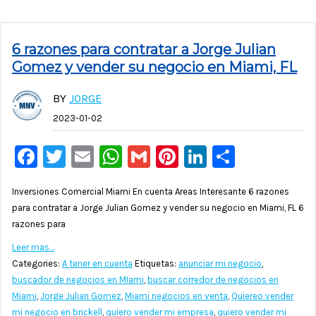
6 razones para contratar a Jorge Julian
Gomez y vender su negocio en Miami, FL
BY
JORGE
2023-01-02
Facebook
Twitter
Email
WhatsApp
Gmail
Pinterest
LinkedIn
Compar
Inversiones Comercial Miami En cuenta Areas Interesante 6 razones
para contratar a Jorge Julian Gomez y vender su negocio en Miami, FL 6
razones para
Leer mas…
Categories:
A tener en cuenta
Etiquetas:
anunciar mi negocio
,
buscador de negocios en MIami
,
buscar corredor de negocios en
Miami
,
Jorge Julian Gomez
,
Miami negocios en venta
,
Quiereo vender
mi negocio en brickell
,
quiero vender mi empresa
,
quiero vender mi