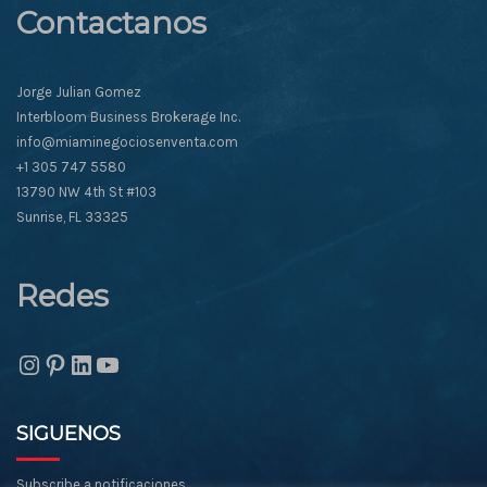
Contactanos
Jorge Julian Gomez
Interbloom Business Brokerage Inc.
info@miaminegociosenventa.com
+1 305 747 5580
13790 NW 4th St #103
Sunrise, FL 33325
Redes
Instagram
Pinterest
LinkedIn
YouTube
SIGUENOS
Subscribe a notificaciones