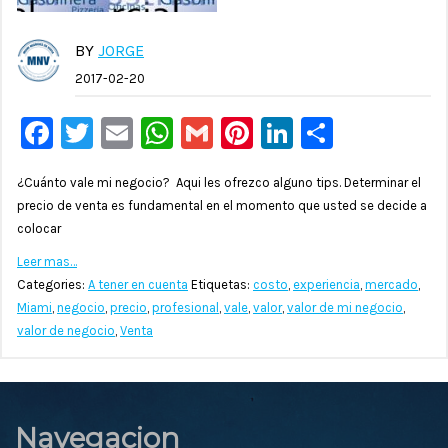
BY
JORGE
2017-02-20
Facebook
Twitter
Email
WhatsApp
Gmail
Pinterest
LinkedIn
Compar
¿Cuánto vale mi negocio? Aqui les ofrezco alguno tips. Determinar el
precio de venta es fundamental en el momento que usted se decide a
colocar
Leer mas…
Categories:
A tener en cuenta
Etiquetas:
costo
,
experiencia
,
mercado
,
Miami
,
negocio
,
precio
,
profesional
,
vale
,
valor
,
valor de mi negocio
,
valor de negocio
,
Venta
Navegacion